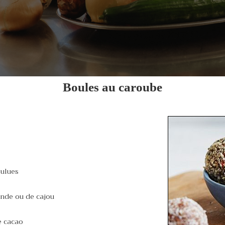
Boules au caroube
oulues
ande ou de cajou
e cacao