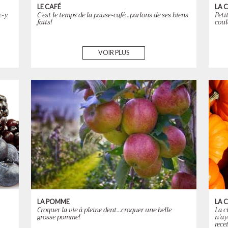
LE CAFÉ
LA 
z-y
C'est le temps de la pause-café...parlons de ses biens
Peti
faits!
coul
VOIR PLUS
LA POMME
LA 
Croquer la vie à pleine dent...croquer une belle
La c
grosse pomme!
n’ay
rece