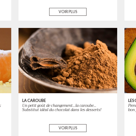
VOIR PLUS
LA CAROUBE
LES
x
Un petit goût de changement…la caroube…
Pren
Substitut idéal du chocolat dans les desserts!
bon 
VOIR PLUS