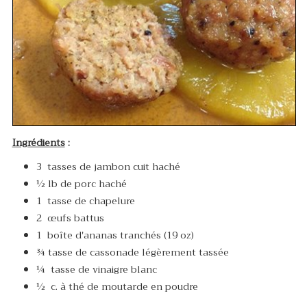
Ingrédients
:
3 tasses de jambon cuit haché
½ lb de porc haché
1 tasse de chapelure
2 œufs battus
1 boîte d'ananas tranchés (19 oz)
¾ tasse de cassonade légèrement tassée
¼ tasse de vinaigre blanc
½ c. à thé de moutarde en poudre