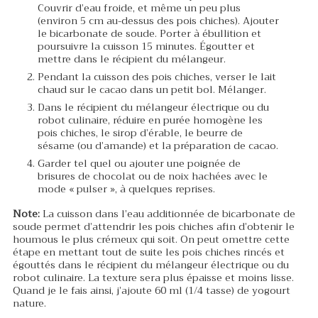
Couvrir d’eau froide, et même un peu plus
(environ 5 cm au-dessus des pois chiches). Ajouter
le bicarbonate de soude. Porter à ébullition et
poursuivre la cuisson 15 minutes. Égoutter et
mettre dans le récipient du mélangeur.
Pendant la cuisson des pois chiches, verser le lait
chaud sur le cacao dans un petit bol. Mélanger.
Dans le récipient du mélangeur électrique ou du
robot culinaire, réduire en purée homogène les
pois chiches, le sirop d’érable, le beurre de
sésame (ou d’amande) et la préparation de cacao.
Garder tel quel ou ajouter une poignée de
brisures de chocolat ou de noix hachées avec le
mode « pulser », à quelques reprises.
Note:
La cuisson dans l’eau additionnée de bicarbonate de
soude permet d’attendrir les pois chiches afin d’obtenir le
houmous le plus crémeux qui soit. On peut omettre cette
étape en mettant tout de suite les pois chiches rincés et
égouttés dans le récipient du mélangeur électrique ou du
robot culinaire. La texture sera plus épaisse et moins lisse.
Quand je le fais ainsi, j’ajoute 60 ml (1/4 tasse) de yogourt
nature.