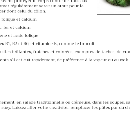
euvent protéger le corps contre les radicaux
mmer régulièrement serait un atout pour la
cer dont celui du côlon.
e folique et calcium
C, fer et calcium
ène et acide folique
es B1, B2 et B6, et vitamine K, comme le brocoli
uilles brillantes, fraîches et colorées, exemptes de taches, de cra
nts s’il est cuit rapidement, de préférence à la vapeur ou au wok.
ement, en salade traditionnelle ou crémeuse, dans les soupes, sa
suey. Laissez aller votre créativité…remplacer les pâtes par du c