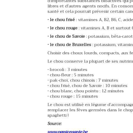
d'importantes substances bioactives qui p
libres et d'autres agents nocifs. En conso
santé et cela pourrait prévenir certain can
• le chou frisé
: vitamines A, B2, B6, C, acid
• le chou rouge
: vitamines A, B et surtout 
• le chou de Savoie
: potassium, bêta-carot
• le chou de Bruxelles
: potassium, vitamin
Choisir des choux lourds, compacts, aux fe
Le chou conserve la plupart de ses nutrime
• brocoli : 3 minutes
• chou-fleur : 5 minutes
• pak-choï, chou chinois : 7 minutes
• chou frisé, chou de Savoie : 10 minutes
• chou blanc, chou pointu : 12 minutes
• chou rouge : 15 minutes
Le chou est utilisé en légume d’accompagn
remplacer les fèves germées dans le chop 
spaghetti !
Source:
www.passionsante.be