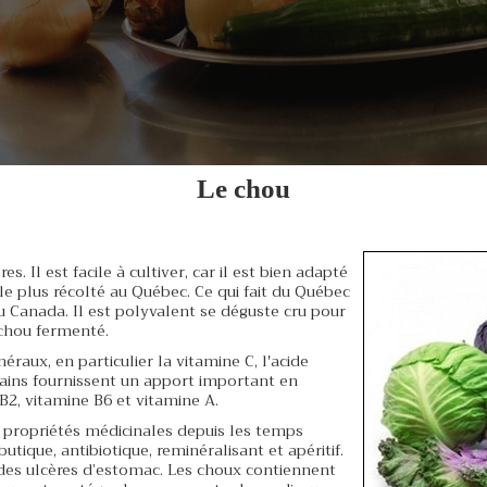
Le chou
es. Il est facile à cultiver, car il est bien adapté
e plus récolté au Québec. Ce qui fait du Québec
u Canada. Il est polyvalent se déguste cru pour
e chou fermenté.
raux, en particulier la vitamine C, l'acide
rtains fournissent un apport important en
B2, vitamine B6 et vitamine A.
propriétés médicinales depuis les temps
butique, antibiotique, reminéralisant et apéritif.
t des ulcères d’estomac. Les choux contiennent