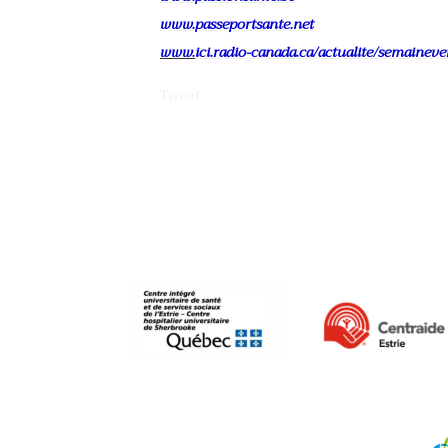
www.passeportsante.net
www.
ici.radio-canada.ca/actualite/semaineve
Tweet