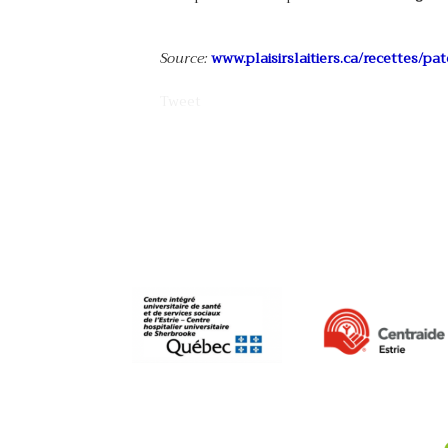
Source:
www.plaisirslaitiers.ca/recettes/pa
Tweet