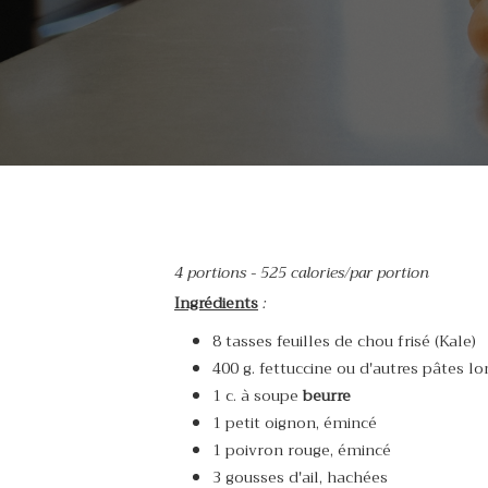
4 portions -
525 calories/par portion
Ingrédients
:
8 tasses feuilles de chou frisé (Kale)
400 g. fettuccine ou d'autres pâtes l
1 c. à soupe
beurre
1 petit oignon, émincé
1 poivron rouge, émincé
3 gousses d'ail, hachées