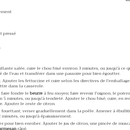
inement
nt pressé
é
ante salée, cuire le chou frisé environ 3 minutes, ou jusqu'à ce qu'
isé de l'eau et transférer dans une passoire pour bien égoutter.
. Ajouter les fettuccine et cuire selon les directives de l'emballage
ttre dans la casserole.
faire fondre le
beurre
à feu moyen; faire revenir l'oignon, le poivron
ron 5 minutes, ou jusqu'à tendreté. Ajouter le chou frisé; cuire, en
e. Ajouter le zeste de citron.
 fouettant; verser graduellement dans la poêle. Amener à ébulliti
2 minutes, ou jusqu'à épaississement.
er pour bien enrober. Ajouter le jus de citron, une pincée de musc
armesan
râpé.