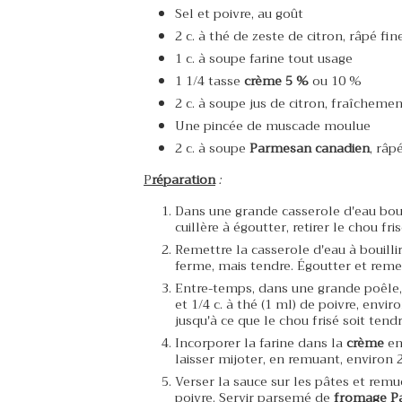
Sel et poivre, au goût
2 c. à thé de zeste de citron, râpé f
1 c. à soupe farine tout usage
1 1/4 tasse
crème 5 %
ou 10 %
2 c. à soupe jus de citron, fraîcheme
Une pincée de muscade moulue
2 c. à soupe
Parmesan canadien
, râp
P
répara
tion
:
Dans une grande casserole d'eau bouill
cuillère à égoutter, retirer le chou fr
Remettre la casserole d'eau à bouillir
ferme, mais tendre. Égoutter et reme
Entre-temps, dans une grande poêle, 
et 1/4 c. à thé (1 ml) de poivre, envi
jusqu'à ce que le chou frisé soit tendr
Incorporer la farine dans la
crème
en
laisser mijoter, en remuant, environ 
Verser la sauce sur les pâtes et remu
poivre. Servir parsemé de
fromage P