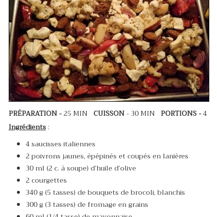
PRÉPARATION -
25 MIN
CUISSON
- 30 MIN
PORTIONS -
4
Ingrédients
:
4 saucisses italiennes
2 poivrons jaunes, épépinés et coupés en lanières
30 ml (2 c. à soupe) d’huile d’olive
2 courgettes
340 g (5 tasses) de bouquets de brocoli, blanchis
300 g (3 tasses) de fromage en grains
60 ml (1/4 tasse) de mayonnaise