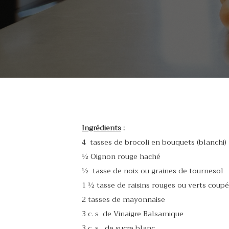
Ingrédients
:
4 tasses de brocoli en bouquets (blanchi)
½ Oignon rouge haché
½ tasse de noix ou graines de tournesol
1 ½ tasse de raisins rouges ou verts coupé
2 tasses de mayonnaise
3 c. s de Vinaigre Balsamique
3 c. s de sucre blanc