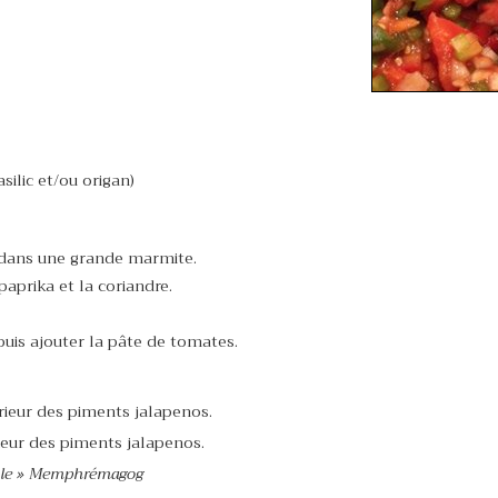
silic et/ou origan)
 dans une grande marmite.
e paprika et la coriandre.
 puis ajouter la pâte de tomates.
érieur des piments jalapenos.
rieur des piments jalapenos.
uble » Memphrémagog