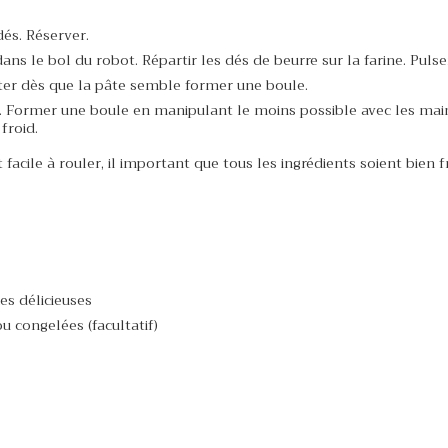
dés. Réserver.
 dans le bol du robot. Répartir les dés de beurre sur la farine. Puls
rêter dès que la pâte semble former une boule.
e. Former une boule en manipulant le moins possible avec les main
froid.
facile à rouler, il important que tous les ingrédients soient bien 
es délicieuses
u congelées (facultatif)