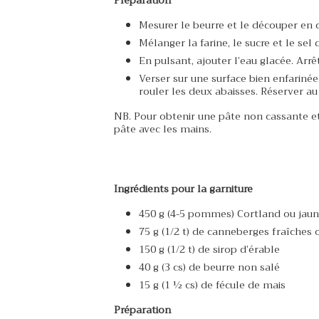
Mesurer le beurre et le découper en 
Mélanger la farine, le sucre et le sel
En pulsant, ajouter l’eau glacée. Ar
Verser sur une surface bien enfariné
rouler les deux abaisses. Réserver au 
NB. Pour obtenir une pâte non cassante et 
pâte avec les mains.
Ingrédients pour la garniture
450 g (4-5 pommes) Cortland ou jaun
75 g (1/2 t) de canneberges fraîches o
150 g (1/2 t) de sirop d’érable
40 g (3 cs) de beurre non salé
15 g (1 ½ cs) de fécule de mais
Préparation