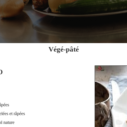
Végé-pâté
O
râpées
lées et râpées
ol nature