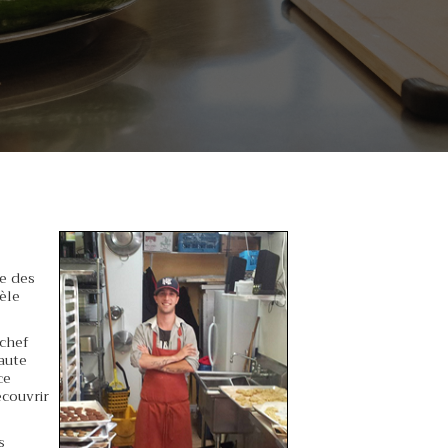
pe des
èle
 chef
haute
ce
écouvrir
s