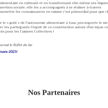
alimentaire en cultivant et en transformant elle-même ses légume
nsertion sociale, elle les a accompagnés à se réaliser à-travers
transmettre les connaissances en cuisine c’est primordial pour que 
 le « goût » de l'autonomie alimentaire à tous, peu importe le ni
c les participants l'esprit de co-construction autour d'un repas c
nts pour les Cuisines Collectives !
urnal le Reflet du lac
-mars-2023/
Nos Partenaires