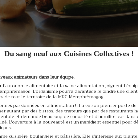
Du sang neuf aux Cuisines Collectives !
ouveaux animateurs dans leur équipe.
l’autonomie alimentaire et la saine alimentation joignent l’équi
Memphrémagog. L’organisme pourra davantage rejoindre une client
nts de tout le territoire de la MRC Memphrémagog.
nnes passionnées en alimentation ! Il a eu son premier poste de
asser autant par des bistros, des traiteurs que par des restaurants 
amentale et demande beaucoup de curiosité et d'humilité, car dans 
né. L'ouverture à la nouveauté est un ingrédient essentiel pour d
iques.
e cuisinière, boulangère et pâtissière. Elle s’intéresse aux plante