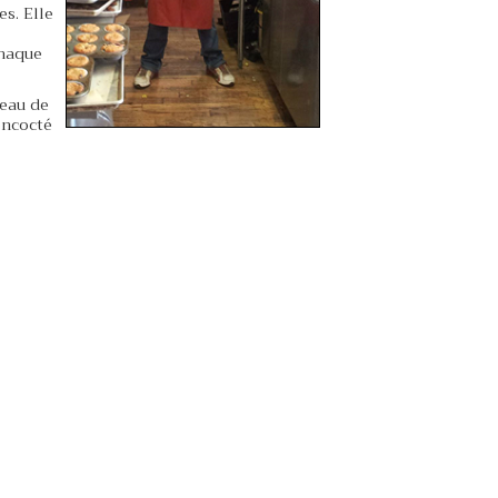
s. Elle
chaque
veau de
oncocté